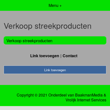
Menu +
Verkoop streekproducten
Verkoop streekproducten
Link toevoegen
Contact
Link toevoegen
Copyright © 2021 Onderdeel van
BaakmanMedia
&
Vrolijk Internet Services